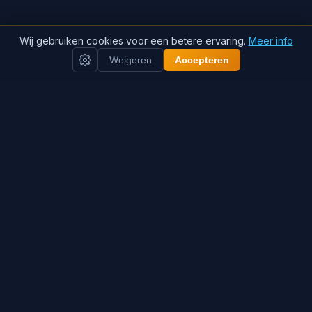
Wij gebruiken cookies voor een betere ervaring.
Meer info
Weigeren
Accepteren
Inhoudsopgave (18 secties)
Airco-storing in Assen of omgeving?
BRL-100 gecertificeerd, diagnose vanaf €89. Ik
werk binnen 35 km van Assen: Roden, Beilen,