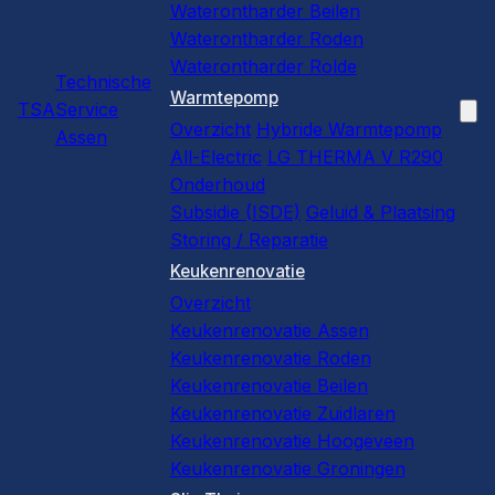
Waterontharder Beilen
Waterontharder Roden
Waterontharder Rolde
Technische
Warmtepomp
TSA
Service
Overzicht
Hybride Warmtepomp
Assen
All-Electric
LG THERMA V R290
Onderhoud
Subsidie (ISDE)
Geluid & Plaatsing
Storing / Reparatie
Keukenrenovatie
Overzicht
Keukenrenovatie Assen
Keukenrenovatie Roden
Keukenrenovatie Beilen
Keukenrenovatie Zuidlaren
Keukenrenovatie Hoogeveen
Keukenrenovatie Groningen