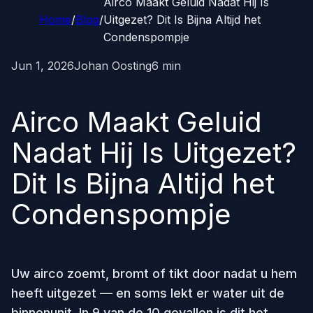
Airco Maakt Geluid Nadat Hij Is
Home
/
Blog
/
Uitgezet? Dit Is Bijna Altijd het
Condenspompje
Jun 1, 2026
Johan Oosting
6 min
Airco Maakt Geluid
Nadat Hij Is Uitgezet?
Dit Is Bijna Altijd het
Condenspompje
Uw airco zoemt, bromt of tikt door nadat u hem
heeft uitgezet — en soms lekt er water uit de
binnenunit. In 9 van de 10 gevallen is dit het