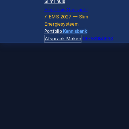
SlimThuis
SlimThuis Overzicht
⚡ EMS 2027 — Slim
Energiesysteem
Portfolio
Kennisbank
Afspraak Maken
06-58980933