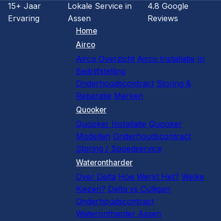
15+ Jaar
Lokale Service in
4.8 Google
Ervaring
Assen
Reviews
Home
Airco
Airco Overzicht
Airco Installatie
In
Bedrijfstelling
Onderhoudscontract
Storing &
Reparatie
Merken
Quooker
Quooker Installatie
Quooker
Modellen
Onderhoudscontract
Storing / Spoedservice
Waterontharder
Over Delta
Hoe Werkt Het?
Welke
Kiezen?
Delta vs Culligan
Onderhoudscontract
Waterontharder Assen