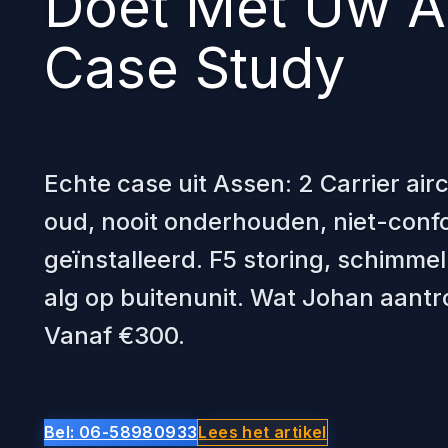
Doet Met Uw Ai
Case Study
Echte case uit Assen: 2 Carrier airc
oud, nooit onderhouden, niet-conf
geïnstalleerd. F5 storing, schimmel
alg op buitenunit. Wat Johan aantro
Vanaf €300.
Bel: 06-58980933
Lees het artikel