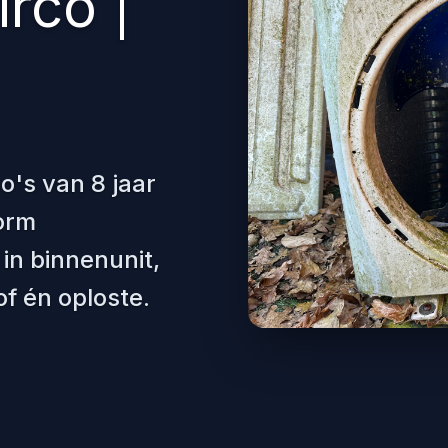
rco |
o's van 8 jaar
orm
 in binnenunit,
f én oploste.