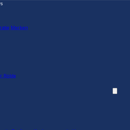
ws
ratie
Merken
r Rolde