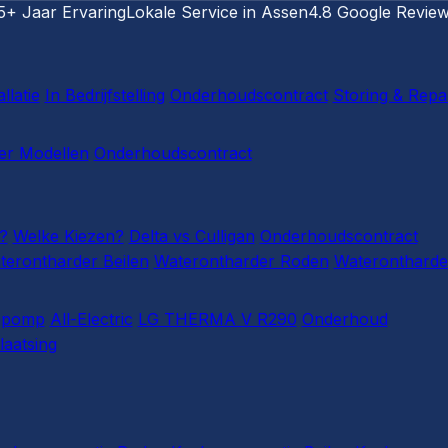
5+ Jaar Ervaring
Lokale Service in Assen
4.8 Google Revie
llatie
In Bedrijfstelling
Onderhoudscontract
Storing & Repa
r Modellen
Onderhoudscontract
?
Welke Kiezen?
Delta vs Culligan
Onderhoudscontract
terontharder Beilen
Waterontharder Roden
Waterontharde
epomp
All-Electric
LG THERMA V R290
Onderhoud
laatsing