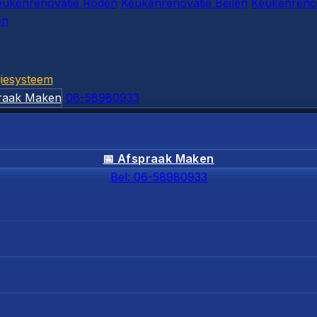
eukenrenovatie Roden
Keukenrenovatie Beilen
Keukenrenov
en
iesysteem
raak Maken
06-58980933
📅 Afspraak Maken
Bel: 06-58980933