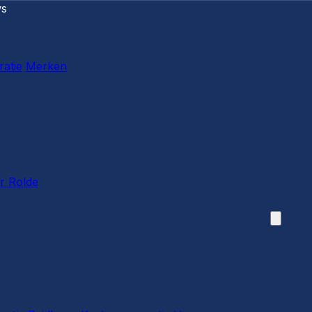
ws
ratie
Merken
r Rolde