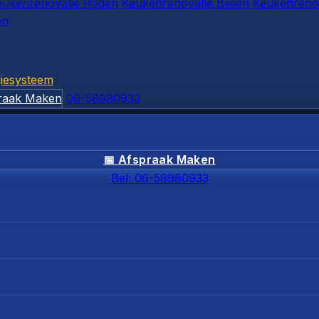
eukenrenovatie Roden
Keukenrenovatie Beilen
Keukenrenov
en
iesysteem
raak Maken
06-58980933
📅 Afspraak Maken
Bel: 06-58980933