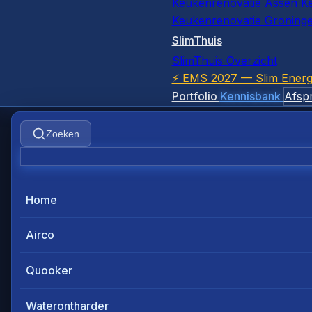
Keukenrenovatie Assen
K
Keukenrenovatie Groning
SlimThuis
SlimThuis Overzicht
⚡ EMS 2027 — Slim Energ
Portfolio
Kennisbank
Afsp
Zoeken
Home
Airco
Quooker
Waterontharder