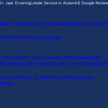
5+ Jaar Ervaring
Lokale Service in Assen
4.8 Google Revie
llatie
In Bedrijfstelling
Onderhoudscontract
Storing & Repa
r Modellen
Onderhoudscontract
?
Welke Kiezen?
Delta vs Culligan
Onderhoudscontract
terontharder Beilen
Waterontharder Roden
Waterontharde
epomp
All-Electric
LG THERMA V R290
Onderhoud
laatsing