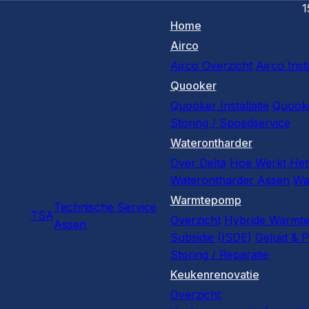
1
Home
Airco
Airco Overzicht
Airco Insta
Quooker
Quooker Installatie
Quooke
Storing / Spoedservice
Waterontharder
Over Delta
Hoe Werkt Het
Waterontharder Assen
Wa
Warmtepomp
Technische Service
TSA
Overzicht
Hybride Warmt
Assen
Subsidie (ISDE)
Geluid & P
Storing / Reparatie
Keukenrenovatie
Overzicht