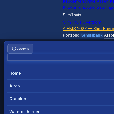
Keukenrenovatie Assen
K
Keukenrenovatie Groning
SlimThuis
SlimThuis Overzicht
⚡ EMS 2027 — Slim Energ
Portfolio
Kennisbank
Afsp
Zoeken
Home
Airco
Quooker
Waterontharder