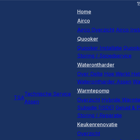
1
Home
Airco
Airco Overzicht
Airco Insta
Quooker
Quooker Installatie
Quooke
Storing / Spoedservice
Waterontharder
Over Delta
Hoe Werkt Het
Waterontharder Assen
Wa
Warmtepomp
Technische Service
TSA
Overzicht
Hybride Warmt
Assen
Subsidie (ISDE)
Geluid & P
Storing / Reparatie
Keukenrenovatie
Overzicht