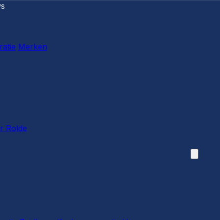
ws
ratie
Merken
r Rolde