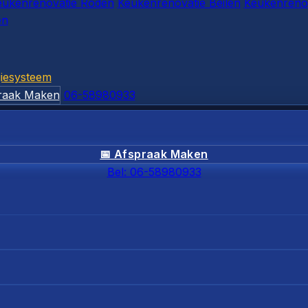
eukenrenovatie Roden
Keukenrenovatie Beilen
Keukenrenov
en
iesysteem
raak Maken
06-58980933
📅 Afspraak Maken
Bel: 06-58980933