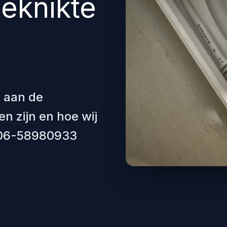
geknikte
t aan de
 zijn en hoe wij
: 06-58980933