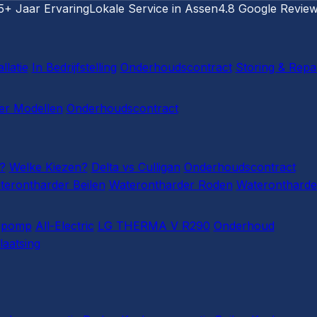
5+ Jaar Ervaring
Lokale Service in Assen
4.8 Google Revie
llatie
In Bedrijfstelling
Onderhoudscontract
Storing & Repa
r Modellen
Onderhoudscontract
?
Welke Kiezen?
Delta vs Culligan
Onderhoudscontract
terontharder Beilen
Waterontharder Roden
Waterontharde
epomp
All-Electric
LG THERMA V R290
Onderhoud
laatsing