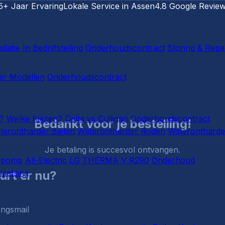
5+ Jaar Ervaring
Lokale Service in Assen
4.8 Google Revie
llatie
In Bedrijfstelling
Onderhoudscontract
Storing & Repa
r Modellen
Onderhoudscontract
?
Welke Kiezen?
Delta vs Culligan
Onderhoudscontract
Bedankt voor je bestelling!
terontharder Beilen
Waterontharder Roden
Waterontharde
Je betaling is succesvol ontvangen.
epomp
All-Electric
LG THERMA V R290
Onderhoud
laatsing
urt er nu?
ingsmail