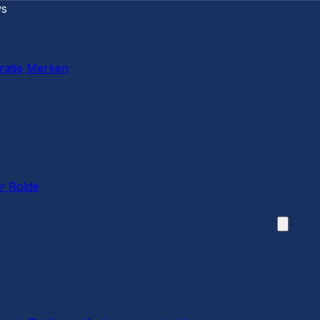
ws
ratie
Merken
r Rolde