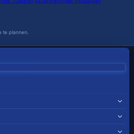
atie Zuidlaren
Keukenrenovatie Hoogeveen
e te plannen.
proken datum.