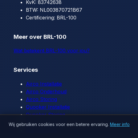
KvK:
83742638
BTW:
NL003870721B67
Certificering:
BRL-100
Meer over BRL-100
Wat betekent BRL-100 voor jou?
Services
Airco Installatie
Airco Onderhoud
Airco Storing
Quooker Installatie
Quooker Storing
Waterontharder
Wij gebruiken cookies voor een betere ervaring.
Meer info
Warmtepomp
Warmtepomp Storing