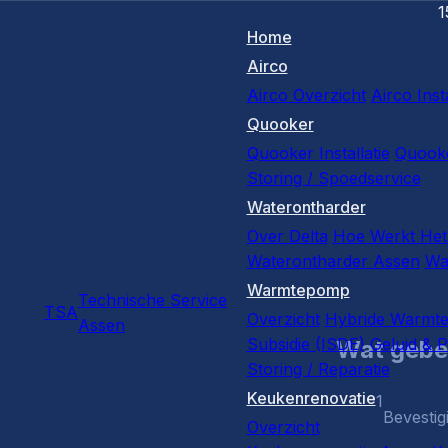
1
Home
Airco
Airco Overzicht
Airco Insta
Quooker
Quooker Installatie
Quooke
Storing / Spoedservice
Waterontharder
Over Delta
Hoe Werkt Het
Waterontharder Assen
Wa
Warmtepomp
Technische Service
TSA
Overzicht
Hybride Warmt
Assen
Subsidie (ISDE)
Geluid & P
Wat gebe
Storing / Reparatie
Keukenrenovatie
1
Bevestig
Overzicht