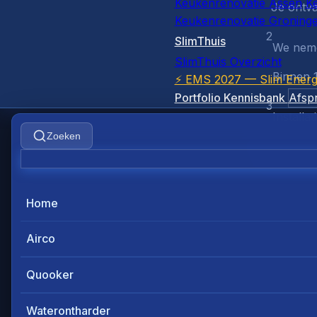
Keukenrenovatie Assen
K
Je ontva
Keukenrenovatie Groning
2
SlimThuis
We neme
SlimThuis Overzicht
Binnen 1
⚡ EMS 2027 — Slim Energ
Portfolio
Kennisbank
Afsp
3
Installat
Zoeken
Onze exp
Home
Airco
Quooker
Waterontharder