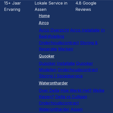
15+ Jaar
Lokale Service in
4.8 Google
Ervaring
Assen
Reviews
Home
Airco
Airco Overzicht
Airco Installatie
In
Bedrijfstelling
Onderhoudscontract
Storing &
Reparatie
Merken
Quooker
Quooker Installatie
Quooker
Modellen
Onderhoudscontract
Storing / Spoedservice
Waterontharder
Over Delta
Hoe Werkt Het?
Welke
Kiezen?
Delta vs Culligan
Onderhoudscontract
Waterontharder Assen