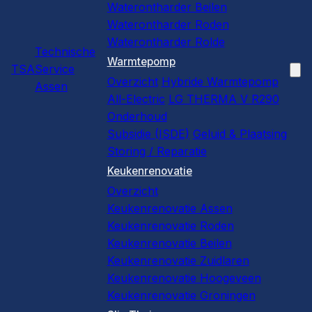
Waterontharder Beilen
Waterontharder Roden
Waterontharder Rolde
Technische
Warmtepomp
TSA
Service
Overzicht
Hybride Warmtepomp
Assen
All-Electric
LG THERMA V R290
Onderhoud
Subsidie (ISDE)
Geluid & Plaatsing
Storing / Reparatie
Keukenrenovatie
Overzicht
Keukenrenovatie Assen
Keukenrenovatie Roden
Keukenrenovatie Beilen
Keukenrenovatie Zuidlaren
Keukenrenovatie Hoogeveen
Keukenrenovatie Groningen