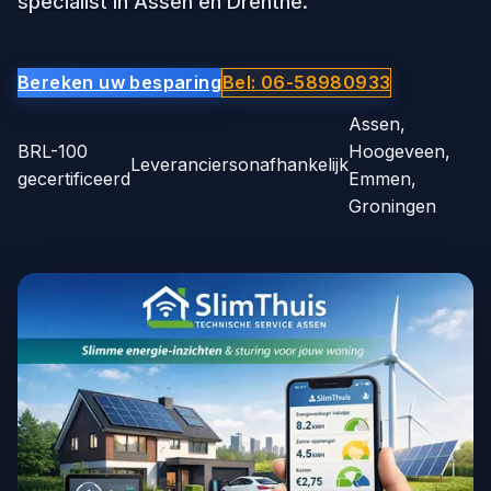
specialist in Assen en Drenthe.
Bereken uw besparing
Bel: 06-58980933
Assen,
BRL-100
Hoogeveen,
Leveranciersonafhankelijk
gecertificeerd
Emmen,
Groningen