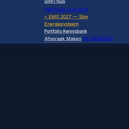
SlimThuis
SlimThuis Overzicht
⚡ EMS 2027 — Slim
Energiesysteem
Portfolio
Kennisbank
Afspraak Maken
06-58980933