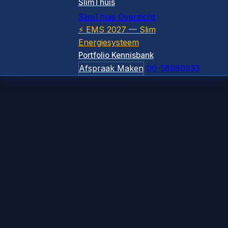
SlimThuis
SlimThuis Overzicht
⚡ EMS 2027 — Slim
Energiesysteem
Portfolio
Kennisbank
Afspraak Maken
06-58980933