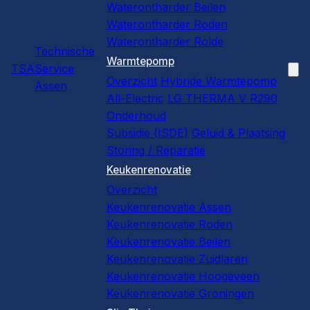
Waterontharder Beilen
Waterontharder Roden
Waterontharder Rolde
Technische
Warmtepomp
TSA
Service
Overzicht
Hybride Warmtepomp
Assen
All-Electric
LG THERMA V R290
Onderhoud
Subsidie (ISDE)
Geluid & Plaatsing
Storing / Reparatie
Keukenrenovatie
Overzicht
Keukenrenovatie Assen
Keukenrenovatie Roden
Keukenrenovatie Beilen
Keukenrenovatie Zuidlaren
Keukenrenovatie Hoogeveen
Keukenrenovatie Groningen