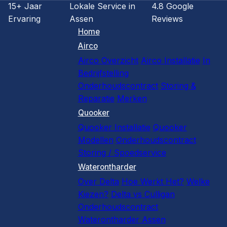
15+ Jaar
Lokale Service in
4.8 Google
Ervaring
Assen
Reviews
Home
Airco
Airco Overzicht
Airco Installatie
In
Bedrijfstelling
Onderhoudscontract
Storing &
Reparatie
Merken
Quooker
Quooker Installatie
Quooker
Modellen
Onderhoudscontract
Storing / Spoedservice
Waterontharder
Over Delta
Hoe Werkt Het?
Welke
Kiezen?
Delta vs Culligan
Onderhoudscontract
Waterontharder Assen