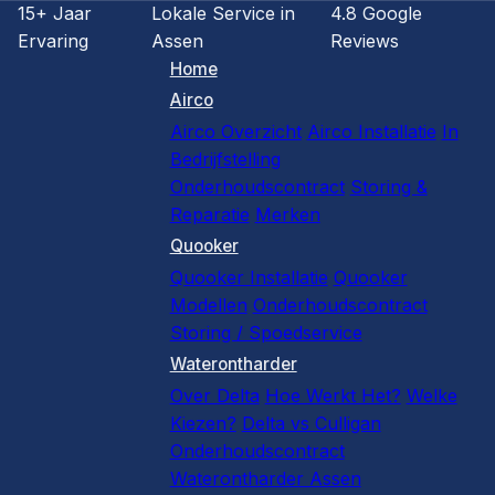
15+ Jaar
Lokale Service in
4.8 Google
Ervaring
Assen
Reviews
Home
Airco
Airco Overzicht
Airco Installatie
In
Bedrijfstelling
Onderhoudscontract
Storing &
Reparatie
Merken
Quooker
Quooker Installatie
Quooker
Modellen
Onderhoudscontract
Storing / Spoedservice
Waterontharder
Over Delta
Hoe Werkt Het?
Welke
Kiezen?
Delta vs Culligan
Onderhoudscontract
Waterontharder Assen