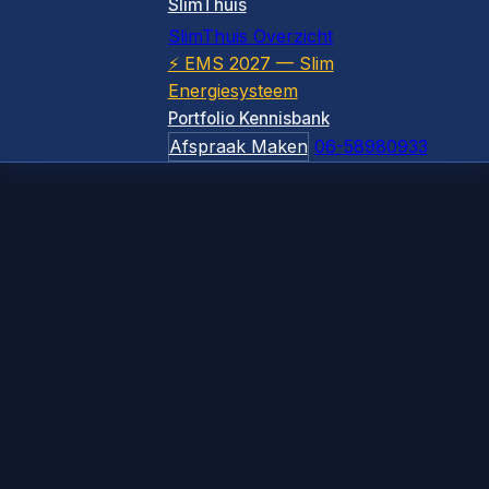
SlimThuis
SlimThuis Overzicht
⚡ EMS 2027 — Slim
Energiesysteem
Portfolio
Kennisbank
Afspraak Maken
06-58980933