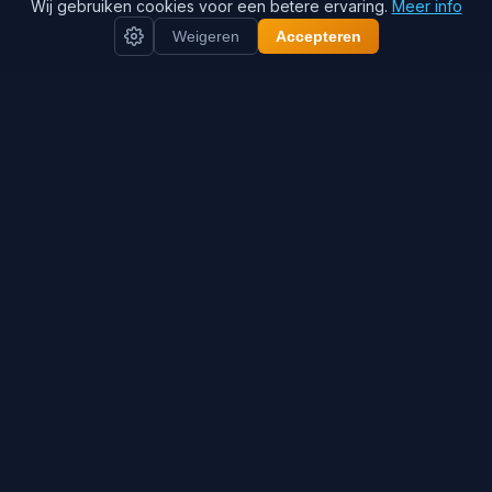
Wij gebruiken cookies voor een betere ervaring.
Meer info
Weigeren
Accepteren
Wanneer je Quooker kraan minder water gaat leveren
of in storing valt, is het tijd om de boiler te reinigen. De
boiler laat het water continu koken, waardoor
kalkafzetting plaatsvindt en achterblijft in de boiler.
Voorkom het vervangen van uw Quooker door tijdig
en regulier onderhoud.