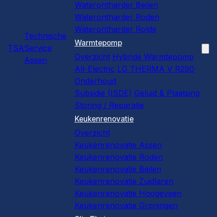
Waterontharder Beilen
Waterontharder Roden
Waterontharder Rolde
Technische
Warmtepomp
TSA
Service
Overzicht
Hybride Warmtepomp
Assen
All-Electric
LG THERMA V R290
Onderhoud
Subsidie (ISDE)
Geluid & Plaatsing
Storing / Reparatie
Keukenrenovatie
Overzicht
Keukenrenovatie Assen
Keukenrenovatie Roden
Keukenrenovatie Beilen
Keukenrenovatie Zuidlaren
Keukenrenovatie Hoogeveen
Keukenrenovatie Groningen