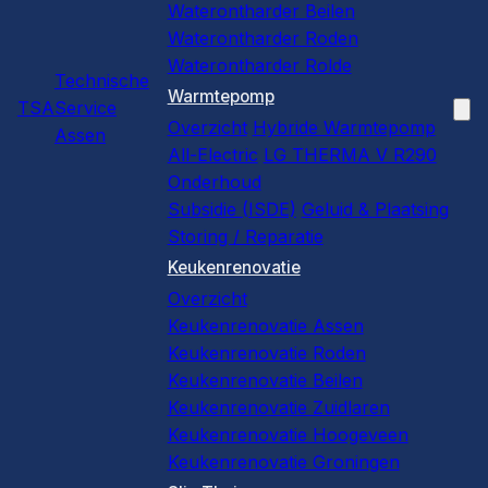
Waterontharder Beilen
Waterontharder Roden
Waterontharder Rolde
Technische
Warmtepomp
TSA
Service
Overzicht
Hybride Warmtepomp
Assen
All-Electric
LG THERMA V R290
Onderhoud
Subsidie (ISDE)
Geluid & Plaatsing
Storing / Reparatie
Keukenrenovatie
Overzicht
Keukenrenovatie Assen
Keukenrenovatie Roden
Keukenrenovatie Beilen
Keukenrenovatie Zuidlaren
Keukenrenovatie Hoogeveen
Keukenrenovatie Groningen