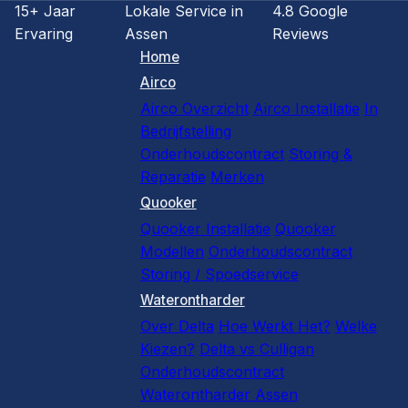
15+ Jaar
Lokale Service in
4.8 Google
Ervaring
Assen
Reviews
Home
Airco
Airco Overzicht
Airco Installatie
In
Bedrijfstelling
Onderhoudscontract
Storing &
Reparatie
Merken
Quooker
Quooker Installatie
Quooker
Modellen
Onderhoudscontract
Storing / Spoedservice
Waterontharder
Over Delta
Hoe Werkt Het?
Welke
Kiezen?
Delta vs Culligan
Onderhoudscontract
Waterontharder Assen