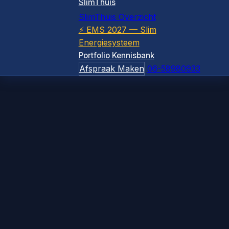
SlimThuis
SlimThuis Overzicht
⚡ EMS 2027 — Slim
Energiesysteem
Portfolio
Kennisbank
Afspraak Maken
06-58980933