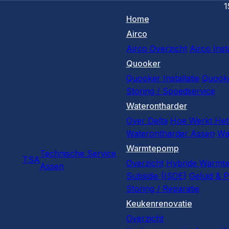
1
Home
Airco
Airco Overzicht
Airco Insta
Quooker
Quooker Installatie
Quooke
Storing / Spoedservice
Waterontharder
Over Delta
Hoe Werkt Het
Waterontharder Assen
Wa
Warmtepomp
Technische Service
TSA
Overzicht
Hybride Warmt
Assen
Subsidie (ISDE)
Geluid & P
Storing / Reparatie
Keukenrenovatie
Overzicht