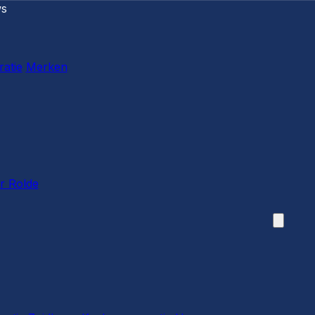
ws
ratie
Merken
r Rolde