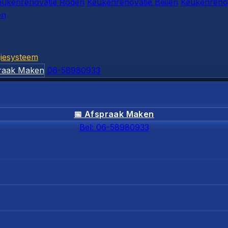
eukenrenovatie Roden
Keukenrenovatie Beilen
Keukenrenov
en
iesysteem
raak Maken
06-58980933
📅 Afspraak Maken
Bel: 06-58980933