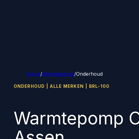
Home
/
Warmtepomp
/
Onderhoud
ONDERHOUD | ALLE MERKEN | BRL-100
Warmtepomp O
Assen