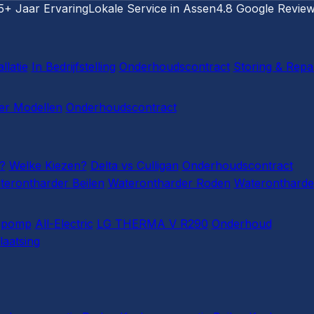
5+ Jaar Ervaring
Lokale Service in Assen
4.8 Google Revie
llatie
In Bedrijfstelling
Onderhoudscontract
Storing & Repa
r Modellen
Onderhoudscontract
?
Welke Kiezen?
Delta vs Culligan
Onderhoudscontract
terontharder Beilen
Waterontharder Roden
Waterontharde
epomp
All-Electric
LG THERMA V R290
Onderhoud
laatsing