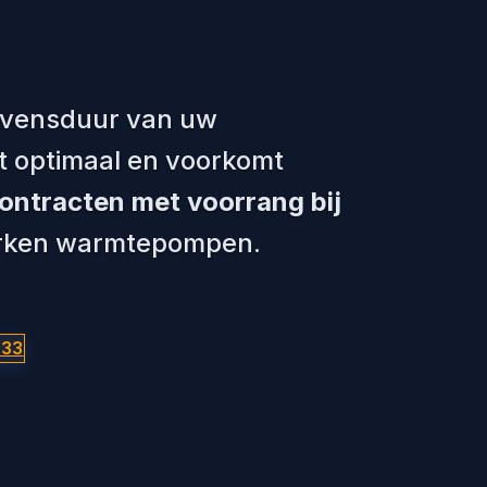
levensduur van uw
 optimaal en voorkomt
ntracten met voorrang bij
erken warmtepompen.
933