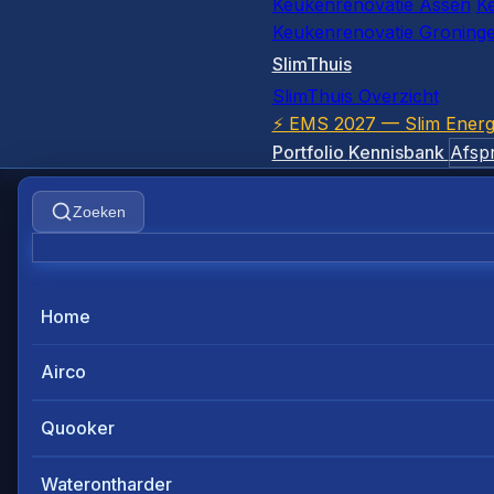
Keukenrenovatie Assen
K
Keukenrenovatie Groning
SlimThuis
SlimThuis Overzicht
⚡ EMS 2027 — Slim Energ
Portfolio
Kennisbank
Afsp
Zoeken
Home
Airco
Quooker
Waterontharder