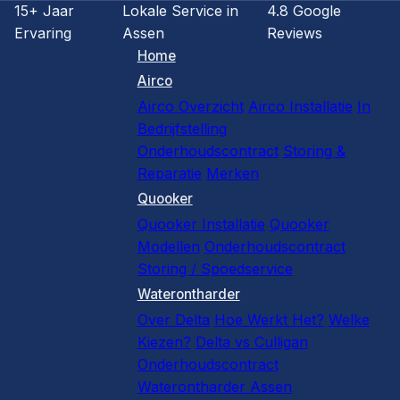
15+ Jaar
Lokale Service in
4.8 Google
Ervaring
Assen
Reviews
Home
Airco
Airco Overzicht
Airco Installatie
In
Bedrijfstelling
Onderhoudscontract
Storing &
Reparatie
Merken
Quooker
Quooker Installatie
Quooker
Modellen
Onderhoudscontract
Storing / Spoedservice
Waterontharder
Over Delta
Hoe Werkt Het?
Welke
Kiezen?
Delta vs Culligan
Onderhoudscontract
Waterontharder Assen