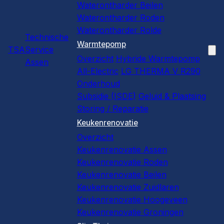
Waterontharder Beilen
Waterontharder Roden
Waterontharder Rolde
Technische
Warmtepomp
TSA
Service
Overzicht
Hybride Warmtepomp
Assen
All-Electric
LG THERMA V R290
Onderhoud
Subsidie (ISDE)
Geluid & Plaatsing
Storing / Reparatie
Keukenrenovatie
Overzicht
Keukenrenovatie Assen
Keukenrenovatie Roden
Keukenrenovatie Beilen
Keukenrenovatie Zuidlaren
Keukenrenovatie Hoogeveen
Keukenrenovatie Groningen