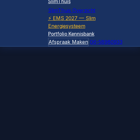
SlimThuis
SlimThuis Overzicht
⚡ EMS 2027 — Slim
Energiesysteem
Portfolio
Kennisbank
Afspraak Maken
06-58980933