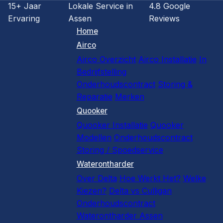
15+ Jaar
Lokale Service in
4.8 Google
Ervaring
Assen
Reviews
Home
Airco
Airco Overzicht
Airco Installatie
In
Bedrijfstelling
Onderhoudscontract
Storing &
Reparatie
Merken
Quooker
Quooker Installatie
Quooker
Modellen
Onderhoudscontract
Storing / Spoedservice
Waterontharder
Over Delta
Hoe Werkt Het?
Welke
Kiezen?
Delta vs Culligan
Onderhoudscontract
Waterontharder Assen