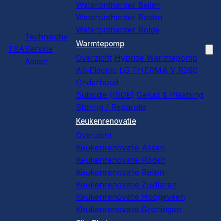
Waterontharder Beilen
Waterontharder Roden
Waterontharder Rolde
Technische
Warmtepomp
TSA
Service
Overzicht
Hybride Warmtepomp
Assen
All-Electric
LG THERMA V R290
Onderhoud
Subsidie (ISDE)
Geluid & Plaatsing
Storing / Reparatie
Keukenrenovatie
Overzicht
Keukenrenovatie Assen
Keukenrenovatie Roden
Keukenrenovatie Beilen
Keukenrenovatie Zuidlaren
Keukenrenovatie Hoogeveen
Keukenrenovatie Groningen