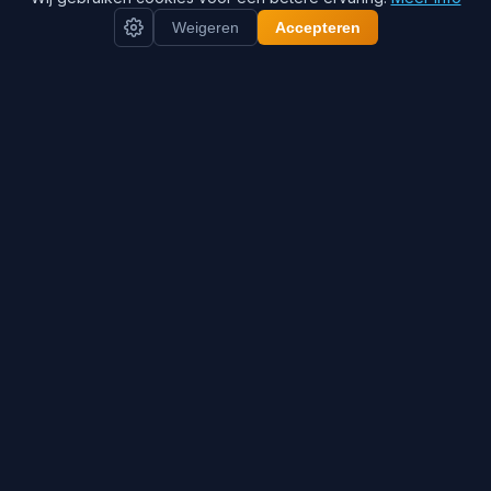
Weigeren
Accepteren
Snelle Diagnose: Wat
is de Oorzaak?
1
Mengventiel Rode Knop (Warme Water
Temperatuur)
Symptomen: