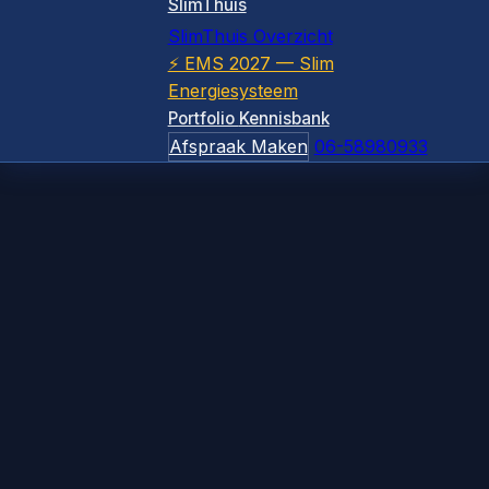
SlimThuis
SlimThuis Overzicht
⚡ EMS 2027 — Slim
Energiesysteem
Portfolio
Kennisbank
Afspraak Maken
06-58980933